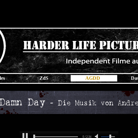
les
ZdS
AGDD
Da
0 / 2:34