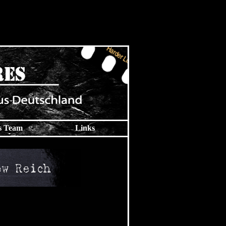
s Team
Links