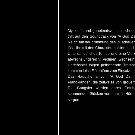
Mysteriös und geheimnisvoll, peitschend 
trifft auf den Soundtrack von "A God 
Reich mit der Stimmung des Zuschauers
lässt ihn mit den Charakteren zittern un
Unterschiedliches Tempo und eine Viel
abwechslungsreich: Violinen wechseln
Harfenspiel folgen peitschende Tromp
kommen leise Flötentöne zum Einsatz.
Das Hauptthema von "A God Damn 
Pianoklängen, die zeitweise von große
Die Gangster werden durch Cemba
spannenden Stücken vornehmlich Hörner
sorgen.