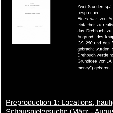
Zwei Stunden spät
besprechen.
Eines war von An
einfacher zu real
das Drehbuch zu 
Augrund des knap
GS 280
und das
gebracht wurden, 
Drehbuch wurde no
Grundidee von „A 
money") geboren.
Preproduction 1: Locations, häu
Schauspielersuche (März - Augu