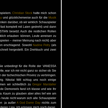
spielern.
Christian Stock
hatte mich schon
ay
und glücklicherweise auch für die
Musik
nken darüber, ob wir wirklich Schauspieler
fast komplett mit Laien gedreht) und dann
STIAN besetzt. Auch die restlichen Rollen
irklich erlauben können, Leute anreisen zu
spielen – meiner Meinung nach nicht) aber
agen erschlagend. Sowohl
Nadine Petry
(als
schnell hergestellt. Ein Drehbuch und zwei
ie unbedingt für die Rolle der VANESSA
te, war ich mir nicht ganz so sicher ob Sie
in der tschechischen Provinz zu verbringen.
g. Nikolai Will schlug uns noch einige
amen wir schließlich zu
Gregor Marstaller
ide Demoreels fand ich klasse und wie Ihr
. Kaum zu glauben aber alles lief wie am
s heute nicht warum sich alle Schauspieler
ten ja außer
A God Damn Day
nichts zum
anderen Liga. Ich erinnere mich noch daran,