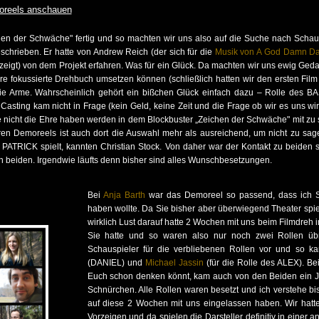
oreels anschauen
n der Schwäche" fertig und so machten wir uns also auf die Suche nach Schau
schrieben. Er hatte von Andrew Reich (der sich für die
Musik von A God Damn D
zeigt) von dem Projekt erfahren. Was für ein Glück. Da machten wir uns ewig Geda
e fokussierte Drehbuch umsetzen können (schließlich hatten wir den ersten Film 
die Arme. Wahrscheinlich gehört ein bißchen Glück einfach dazu – Rolle des BA
 Casting kam nicht in Frage (kein Geld, keine Zeit und die Frage ob wir es uns w
e nicht die Ehre haben werden in dem Blockbuster „Zeichen der Schwäche" mit zu 
aren Demoreels ist auch dort die Auswahl mehr als ausreichend, um nicht zu s
n PATRICK spielt, kannten Christian Stock. Von daher war der Kontakt zu beiden 
on beiden. Irgendwie läufts denn bisher sind alles Wunschbesetzungen.
Bei
Anja Barth
war das Demoreel so passend, dass ich S
haben wollte. Da Sie bisher aber überwiegend Theater spiel
wirklich Lust darauf hatte 2 Wochen mit uns beim Filmdreh 
Sie hatte und so waren also nur noch zwei Rollen übri
Schauspieler für die verbliebenen Rollen vor und so k
(DANIEL) und
Michael Jassin
(für die Rolle des ALEX). Be
Euch schon denken könnt, kam auch von den Beiden ein Ja
Schnürchen. Alle Rollen waren besetzt und ich verstehe bi
auf diese 2 Wochen mit uns eingelassen haben. Wir hat
Vorzeigen und da spielen die Darsteller definitiv in einer 