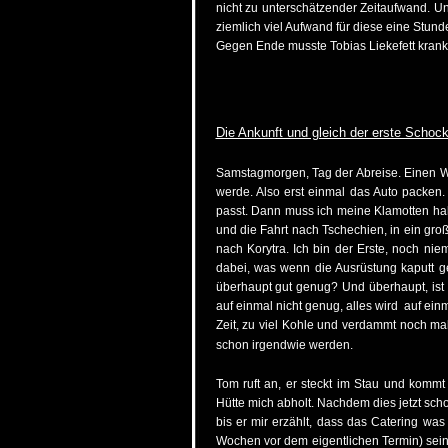
nicht zu unterschätzender Zeitaufwand. Und
ziemlich viel Aufwand für diese eine Stund
Gegen Ende musste Tobias Liekefett krankh
Die Ankunft und gleich der erste Schoc
Samstagmorgen, Tag der Abreise. Einen We
werde. Also erst einmal das Auto packen.
passt. Dann muss ich meine Klamotten halt s
und die Fahrt nach Tschechien, in ein gr
nach Korytra. Ich bin der Erste, noch n
dabei, was wenn die Ausrüstung kaputt g
überhaupt gut genug? Und überhaupt, ist 
auf einmal nicht genug, alles wird auf einma
Zeit, zu viel Kohle und verdammt noch mal
schon irgendwie werden.
Tom ruft an, er steckt im Stau und kommt 
Hütte mich abholt. Nachdem dies jetzt scho
bis er mir erzählt, dass das Catering was
Wochen vor dem eigentlichen Termin) seine