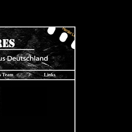
s Team
Links