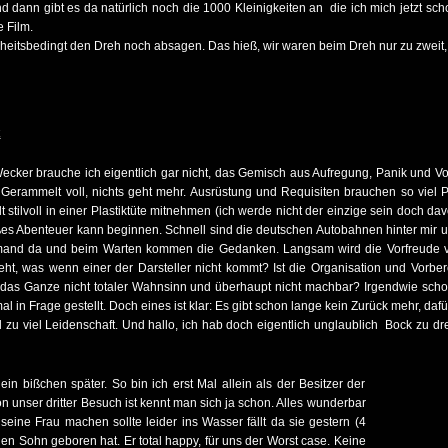
 dann gibt es da natürlich noch die 1000 Kleinigkeiten an die ich mich jetzt sch
e Film.
eitsbedingt den Dreh noch absagen. Das hieß, wir waren beim Dreh nur zu zweit, 
k
cker brauche ich eigentlich gar nicht, das Gemisch aus Aufregung, Panik und Vo
 Gerammelt voll, nichts geht mehr. Ausrüstung und Requisiten brauchen so viel P
tilvoll in einer Plastiktüte mitnehmen (ich werde nicht der einzige sein doch davo
oßes Abenteuer kann beginnen. Schnell sind die deutschen Autobahnen hinter mir 
iemand da und beim Warten kommen die Gedanken. Langsam wird die Vorfreude vo
eht, was wenn einer der Darsteller nicht kommt? Ist die Organisation und Vorb
das Ganze nicht totaler Wahnsinn und überhaupt nicht machbar? Irgendwie schon
l in Frage gestellt. Doch eines ist klar: Es gibt schon lange kein Zurück mehr, dafür 
 zu viel Leidenschaft. Und hallo, ich hab doch eigentlich unglaublich Bock zu dre
ein bißchen später. So bin ich erst Mal allein als der Besitzer der
n unser dritter Besuch ist kennt man sich ja schon. Alles wunderbar
 seine Frau machen sollte leider ins Wasser fällt da sie gestern (4
n Sohn geboren hat. Er total happy, für uns der Worst case. Keine