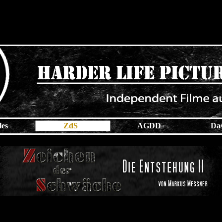
les
ZdS
AGDD
Da