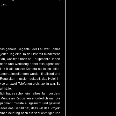
rden.
b das genaue Gegenteil der Fall war. Tomas
r jeden Tag eine To-do Liste mit mindestens
an, was fehlt noch an Equipment? Haben
Lampen und Werkzeug dabei falls irgendwas
rk II falls unsere Kamera ausfallen sollte.
Kameraeinstellungen wurden finalisiert und
Requisiten mussten gekauft, das Hotel im
se an zwei Telefonen gleichzeitig war. Es
rt hätte.
ntlich hat es schon ein halbes Jahr vor dem
 Menge an Requisiten erforderlich war. Die
Equipment musste ausgesucht und getestet
eder das Gefühl hat, dass wir das Projekt
meiner Meinung nach ein sehr wichtiger und