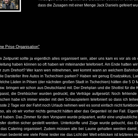
dass die Zusagen mit einer Menge Jack Daniels gefeiert wu
ne Prise Organisation"
Zeitpunkt sollte ja eigentlich alles organisiert sein, aber uns kam es vor als o
leitung haben können so oft haben wir miteinander telefoniert. Am Ende hatten wi
er zum Drehort? Wer kann wen mitnehmen, wer kommt wann an welchem Bahnhof 
die Darsteller Ihre Autos in Tschechien parken? Haben wir genug Ersatzakkus, 
lche Läden in Pilsen (der nächsten großen Stadt in Tschechien) hätten die 5 D Ma
sw. bringen wir schon aus Deutschland mit. Der Drehplan und die Shotlist für die 
asst, die Drehbücher wurden gedruckt, die Verträge aufgesetzt. Noch fehlende 
hen habe ich immer wieder mit den Schauspielern telefoniert so dass ich teilwei
sste 2 Tage vor der Fahrt noch Urlaub nehmen weil es sonst einfach nicht funktionie
so, als ob wir vorher nichts gemacht hätten aber das Gegenteil ist der Fall. Eige
rt haben. Das Zimmer für den Vorspann wurde präpariert, wofür eine unglaubliche
fer dorthin sicher gestellt werden. Unterkünfte und Züge wurde gebucht, das 
das Catering organisiert. Zudem müssen alle bei Laune gehalten werden damit j
n bedenkt wie viele Filme leider nie das Licht der Welt erblicken ist letzteres 