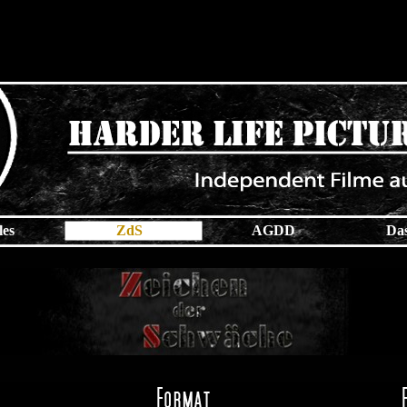
les
ZdS
AGDD
Da