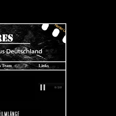
s Team
Links
0 / 2:01